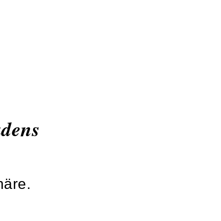
adens
äre.