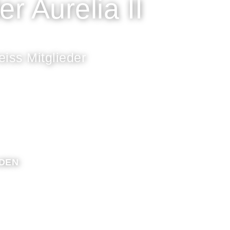
r Aurelia II
iss Mitglieder
DEN
Eine Zeitreise