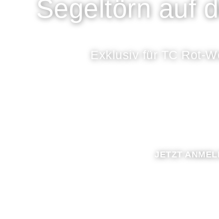
Segeltörn auf de
Exklusiv für TC Rot-We
JETZT ANMEL