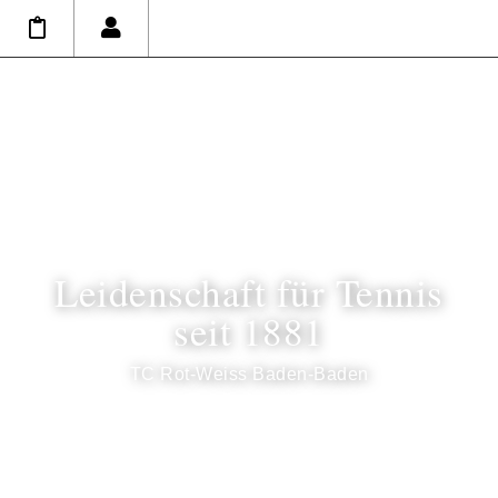
Leidenschaft für Tennis
seit 1881
TC Rot-Weiss Baden-Baden