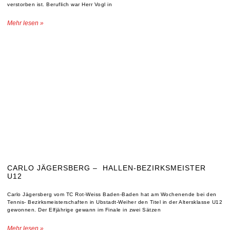
verstorben ist. Beruflich war Herr Vogl in
Mehr lesen »
CARLO JÄGERSBERG – HALLEN-BEZIRKSMEISTER
U12
Carlo Jägersberg vom TC Rot-Weiss Baden-Baden hat am Wochenende bei den
Tennis- Bezirksmeisterschaften in Ubstadt-Weiher den Titel in der Altersklasse U12
gewonnen. Der Elfjährige gewann im Finale in zwei Sätzen
Mehr lesen »